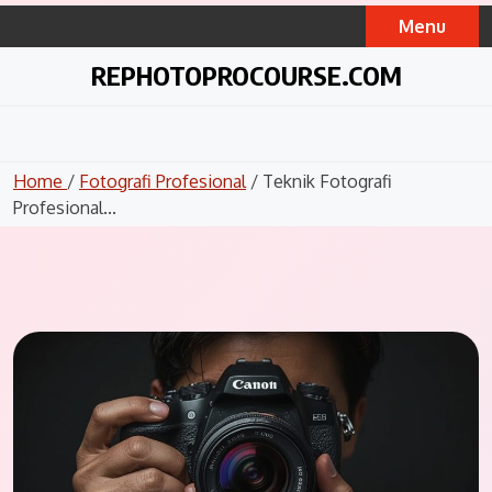
Skip
Menu
to
content
REPHOTOPROCOURSE.COM
Home
/
Fotografi Profesional
/ Teknik Fotografi
Profesional...