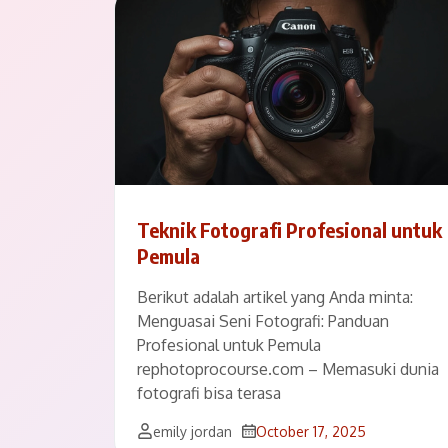
Teknik Fotografi Profesional untuk
Pemula
Berikut adalah artikel yang Anda minta:
Menguasai Seni Fotografi: Panduan
Profesional untuk Pemula
rephotoprocourse.com – Memasuki dunia
fotografi bisa terasa
emily jordan
October 17, 2025