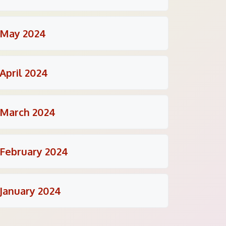
May 2024
April 2024
March 2024
February 2024
January 2024