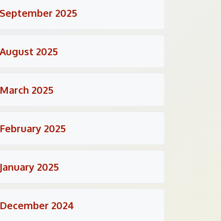
September 2025
August 2025
March 2025
February 2025
January 2025
December 2024