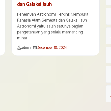
dan Galaksi Jauh
Penemuan Astronomi Terkini: Membuka
Rahasia Alam Semesta dan Galaksi Jauh
Astronomi yaitu salah satunya bagian
pengetahuan yang selalu memancing
minat
admin
December 18, 2024