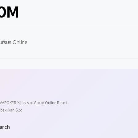
COM
ursus Online
APOKER Situs Slot Gacor Online Resmi
bak Ikan Slot
arch