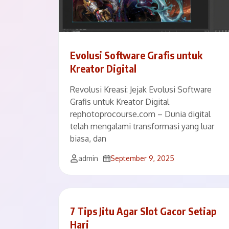
Evolusi Software Grafis untuk
Kreator Digital
Revolusi Kreasi: Jejak Evolusi Software
Grafis untuk Kreator Digital
rephotoprocourse.com – Dunia digital
telah mengalami transformasi yang luar
biasa, dan
admin
September 9, 2025
7 Tips Jitu Agar Slot Gacor Setiap
Hari