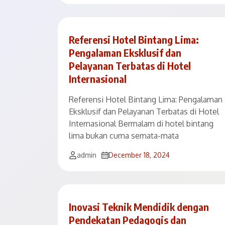
Referensi Hotel Bintang Lima:
Pengalaman Eksklusif dan
Pelayanan Terbatas di Hotel
Internasional
Referensi Hotel Bintang Lima: Pengalaman
Eksklusif dan Pelayanan Terbatas di Hotel
Internasional Bermalam di hotel bintang
lima bukan cuma semata-mata
admin
December 18, 2024
Inovasi Teknik Mendidik dengan
Pendekatan Pedagogis dan