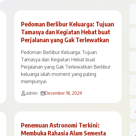
Pedoman Berlibur Keluarga: Tujuan
Tamasya dan Kegiatan Hebat buat
Perjalanan yang Gak Terlewatkan
Pedoman Berlibur Keluarga: Tujuan
Tamasya dan Kegiatan Hebat buat
Perjalanan yang Gak Terlewatkan Berlibur
keluarga ialah moment yang paling
mempunyai
admin
December 18, 2024
Penemuan Astronomi Terkini:
Membuka Rahasia Alam Semesta