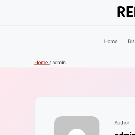
Skip
RE
to
content
Home
Bis
Home
/ admin
Author