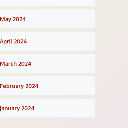
May 2024
April 2024
March 2024
February 2024
January 2024