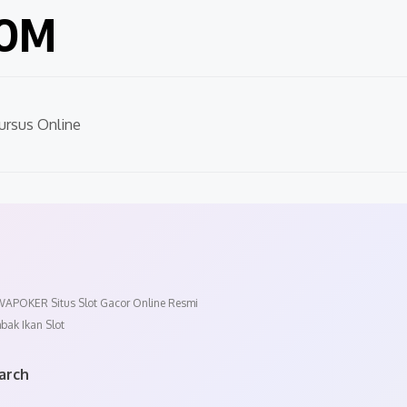
COM
ursus Online
APOKER Situs Slot Gacor Online Resmi
bak Ikan Slot
arch