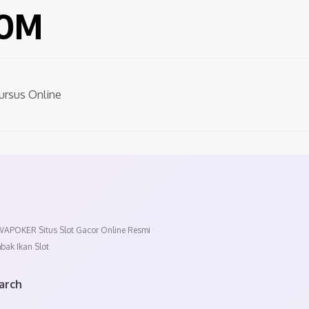
COM
ursus Online
APOKER Situs Slot Gacor Online Resmi
bak Ikan Slot
arch