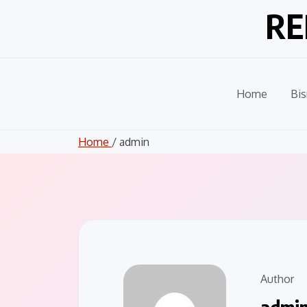
Skip
RE
to
content
Home
Bis
Home
/ admin
Author