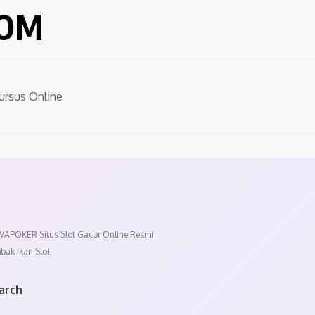
COM
ursus Online
APOKER Situs Slot Gacor Online Resmi
bak Ikan Slot
arch