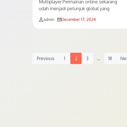
Multiplayer Permainan online sekarang
udah menjadi petunjuk global yang
admin
December 17, 2024
Posts
Previous
1
2
3
…
18
Ne
Navigation