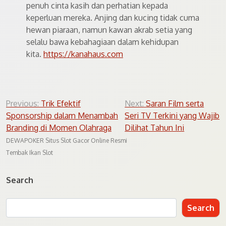
penuh cinta kasih dan perhatian kepada
keperluan mereka. Anjing dan kucing tidak cuma
hewan piaraan, namun kawan akrab setia yang
selalu bawa kebahagiaan dalam kehidupan
kita.
https://kanahaus.com
Post
Previous:
Trik Efektif
Next:
Saran Film serta
Sponsorship dalam Menambah
Seri TV Terkini yang Wajib
navigation
Branding di Momen Olahraga
Dilihat Tahun Ini
DEWAPOKER Situs Slot Gacor Online Resmi
Tembak Ikan Slot
Search
Search