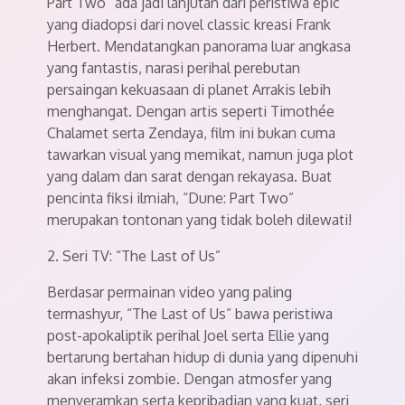
Part Two” ada jadi lanjutan dari peristiwa epic
yang diadopsi dari novel classic kreasi Frank
Herbert. Mendatangkan panorama luar angkasa
yang fantastis, narasi perihal perebutan
persaingan kekuasaan di planet Arrakis lebih
menghangat. Dengan artis seperti Timothée
Chalamet serta Zendaya, film ini bukan cuma
tawarkan visual yang memikat, namun juga plot
yang dalam dan sarat dengan rekayasa. Buat
pencinta fiksi ilmiah, “Dune: Part Two”
merupakan tontonan yang tidak boleh dilewati!
2. Seri TV: “The Last of Us”
Berdasar permainan video yang paling
termashyur, “The Last of Us” bawa peristiwa
post-apokaliptik perihal Joel serta Ellie yang
bertarung bertahan hidup di dunia yang dipenuhi
akan infeksi zombie. Dengan atmosfer yang
menyeramkan serta kepribadian yang kuat, seri