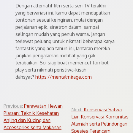
Dengan alternatif film serta seri TV terakhir
yang bervariasi ini, kamu dapat mendapatkan
tontonan sesuai keinginan, mulai dengan
perjalanan epik, sinetron dalam, sampai
selingan mudah yang penuh warna. Jangan
terlewat peluang untuk nikmati beberapa karya
fantastis yang ada tahun ini, lantaran mereka
janjikan pengalaman melihat yang gak
terabaikan. So, siap buat memencet tombol
play serta nikmati peristiwa-kisah
dahsyat?
https://mentalmirage.com
Post
Previous:
Perawatan Hewan
Next:
Konservasi Satwa
Piaraan: Teknik Kesehatan
navigation
Liar: Konservasi Komunitas
Anjing dan Kucing dan
Alamiah serta Pelindungan
Accessories serta Makanan
Spesies Terancam