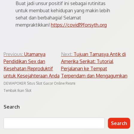
Buat jadi unsur positif ini sebagai rutinitas
untuk membuat kehidupan yang makin lebih
sehat dan berbahagia! Selamat
mempraktikkan!
https://covid19forsyth.org
Post
Previous:
Utamanya
Next:
Tujuan Tamasya Antik di
Pendidikan Sex dan
Amerika Serikat: Tutorial
navigation
Kesehatan Reproduktif
Perjalanan ke Tempat
untuk Kesejahteraan Anda
Terpendam dan Mengagumkan
DEWAPOKER Situs Slot Gacor Online Resmi
Tembak Ikan Slot
Search
Search