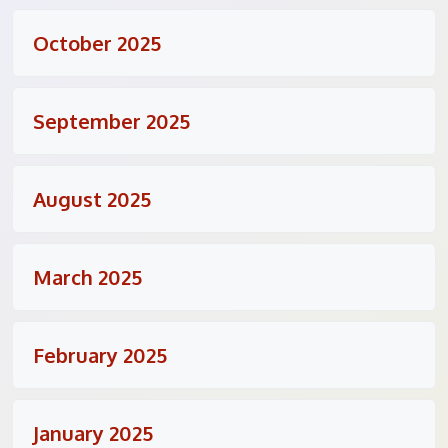
October 2025
September 2025
August 2025
March 2025
February 2025
January 2025