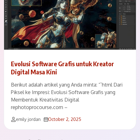
Evolusi Software Grafis untuk Kreator
Digital Masa Kini
Berikut adalah artikel yang Anda minta: “`html Dari
Piksel ke Impresi: Evolusi Software Grafis yang
Membentuk Kreativitas Digital
rephotoprocourse.com –
emily jordan
October 2, 2025