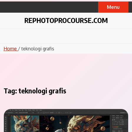
Skip
Menu
to
content
REPHOTOPROCOURSE.COM
Home
/ teknologi grafis
Tag:
teknologi grafis