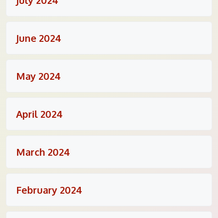
June 2024
May 2024
April 2024
March 2024
February 2024