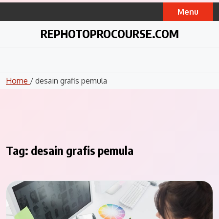
Skip
Menu
to
content
REPHOTOPROCOURSE.COM
Home
/ desain grafis pemula
Tag:
desain grafis pemula