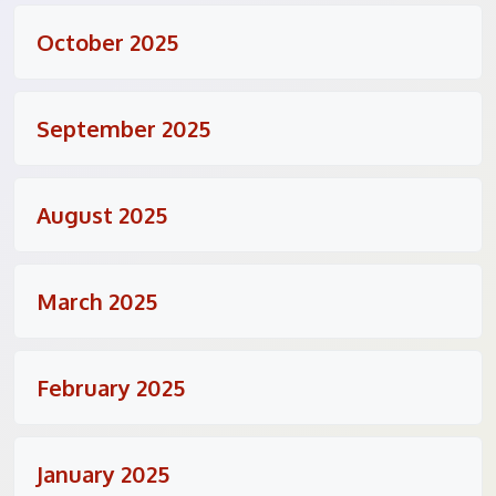
October 2025
September 2025
August 2025
March 2025
February 2025
January 2025