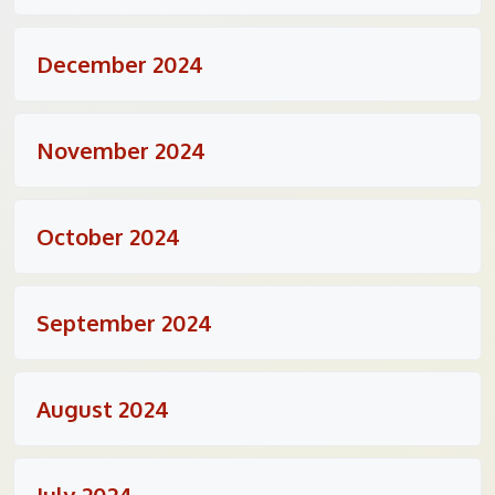
December 2024
November 2024
October 2024
September 2024
August 2024
July 2024