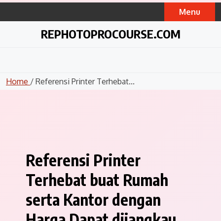
Skip
Menu
to
content
REPHOTOPROCOURSE.COM
Home
/ Referensi Printer Terhebat...
Referensi Printer
Terhebat buat Rumah
serta Kantor dengan
Harga Dapat dijangkau