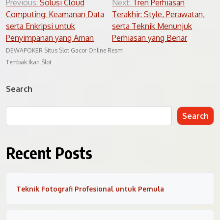
Post
Previous:
Solusi Cloud
Next:
Tren Perhiasan
Computing: Keamanan Data
Terakhir: Style, Perawatan,
navigation
serta Enkripsi untuk
serta Teknik Menunjuk
Penyimpanan yang Aman
Perhiasan yang Benar
DEWAPOKER Situs Slot Gacor Online Resmi
Tembak Ikan Slot
Search
Search
Recent Posts
Teknik Fotografi Profesional untuk Pemula