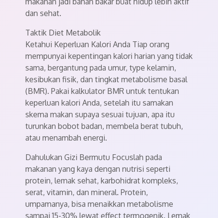
makanan jadi bahan bakar buat hidup lebih aktif
dan sehat.
Taktik Diet Metabolik
Ketahui Keperluan Kalori Anda Tiap orang
mempunyai kepentingan kalori harian yang tidak
sama, bergantung pada umur, type kelamin,
kesibukan fisik, dan tingkat metabolisme basal
(BMR). Pakai kalkulator BMR untuk tentukan
keperluan kalori Anda, setelah itu samakan
skema makan supaya sesuai tujuan, apa itu
turunkan bobot badan, membela berat tubuh,
atau menambah energi.
Dahulukan Gizi Bermutu Focuslah pada
makanan yang kaya dengan nutrisi seperti
protein, lemak sehat, karbohidrat kompleks,
serat, vitamin, dan mineral. Protein,
umpamanya, bisa menaikkan metabolisme
sampai 15-30% lewat effect termogenik. Lemak