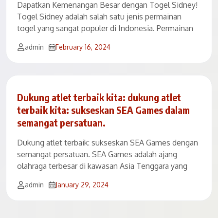
Dapatkan Kemenangan Besar dengan Togel Sidney!
Togel Sidney adalah salah satu jenis permainan
togel yang sangat populer di Indonesia. Permainan
admin
February 16, 2024
Dukung atlet terbaik kita: dukung atlet
terbaik kita: sukseskan SEA Games dalam
semangat persatuan.
Dukung atlet terbaik: sukseskan SEA Games dengan
semangat persatuan. SEA Games adalah ajang
olahraga terbesar di kawasan Asia Tenggara yang
admin
January 29, 2024