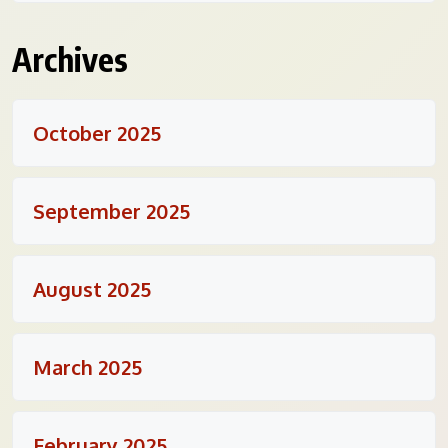
Archives
October 2025
September 2025
August 2025
March 2025
February 2025