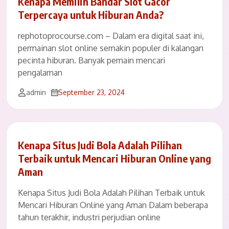
Kenapa Memilih Bandar Slot Gacor
Terpercaya untuk Hiburan Anda?
rephotoprocourse.com – Dalam era digital saat ini,
permainan slot online semakin populer di kalangan
pecinta hiburan. Banyak pemain mencari
pengalaman
admin
September 23, 2024
Kenapa Situs Judi Bola Adalah Pilihan
Terbaik untuk Mencari Hiburan Online yang
Aman
Kenapa Situs Judi Bola Adalah Pilihan Terbaik untuk
Mencari Hiburan Online yang Aman Dalam beberapa
tahun terakhir, industri perjudian online