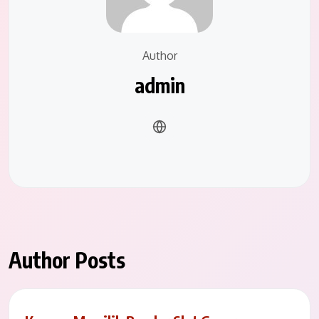
Author
admin
Author Posts