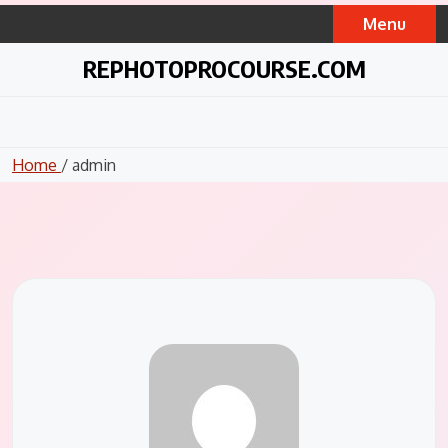
Skip
Menu
to
content
REPHOTOPROCOURSE.COM
Home
/ admin