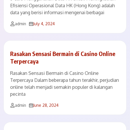
Efisiensi Operasional Data HK (Hong Kong) adalah
data yang berisi informasi mengenai berbagai
admin
July 4, 2024
Rasakan Sensasi Bermain di Casino Online
Terpercaya
Rasakan Sensasi Bermain di Casino Online
Terpercaya Dalam beberapa tahun terakhir, perjudian
online telah menjadi semakin populer di kalangan
pecinta
admin
June 28, 2024