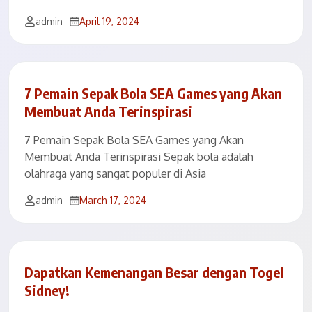
admin
April 19, 2024
7 Pemain Sepak Bola SEA Games yang Akan
Membuat Anda Terinspirasi
7 Pemain Sepak Bola SEA Games yang Akan
Membuat Anda Terinspirasi Sepak bola adalah
olahraga yang sangat populer di Asia
admin
March 17, 2024
Dapatkan Kemenangan Besar dengan Togel
Sidney!