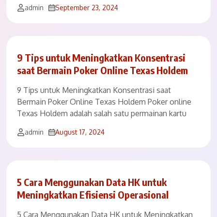
admin
September 23, 2024
9 Tips untuk Meningkatkan Konsentrasi
saat Bermain Poker Online Texas Holdem
9 Tips untuk Meningkatkan Konsentrasi saat
Bermain Poker Online Texas Holdem Poker online
Texas Holdem adalah salah satu permainan kartu
admin
August 17, 2024
5 Cara Menggunakan Data HK untuk
Meningkatkan Efisiensi Operasional
5 Cara Menggunakan Data HK untuk Meningkatkan