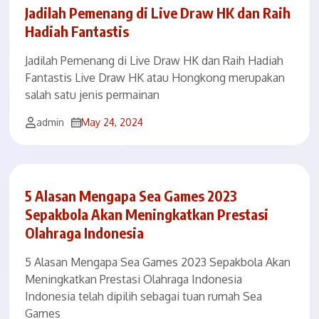
Jadilah Pemenang di Live Draw HK dan Raih
Hadiah Fantastis
Jadilah Pemenang di Live Draw HK dan Raih Hadiah
Fantastis Live Draw HK atau Hongkong merupakan
salah satu jenis permainan
admin
May 24, 2024
5 Alasan Mengapa Sea Games 2023
Sepakbola Akan Meningkatkan Prestasi
Olahraga Indonesia
5 Alasan Mengapa Sea Games 2023 Sepakbola Akan
Meningkatkan Prestasi Olahraga Indonesia
Indonesia telah dipilih sebagai tuan rumah Sea
Games