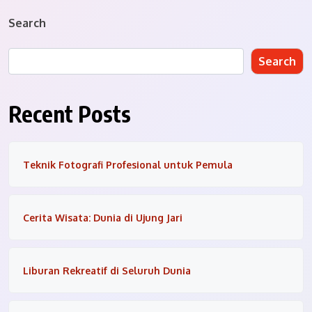
Search
Search
Recent Posts
Teknik Fotografi Profesional untuk Pemula
Cerita Wisata: Dunia di Ujung Jari
Liburan Rekreatif di Seluruh Dunia