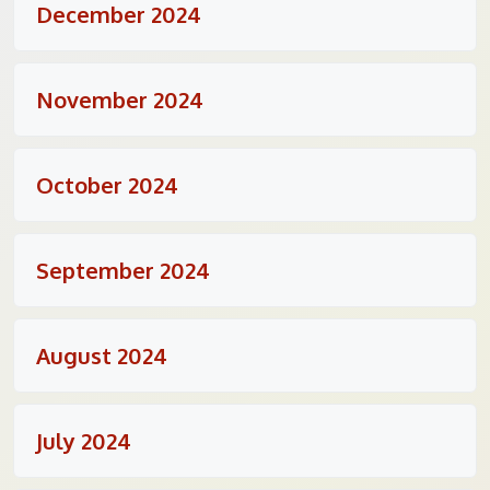
December 2024
November 2024
October 2024
September 2024
August 2024
July 2024