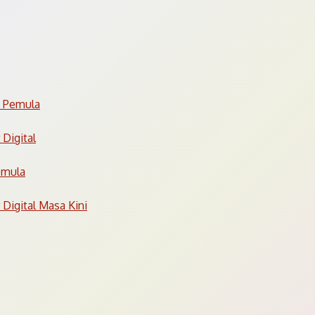
k Pemula
 Digital
emula
 Digital Masa Kini